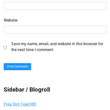
Website
Save my name, email, and website in this browser for
the next time I comment.
Sidebar / Blogroll
Pola Slot Tiger388