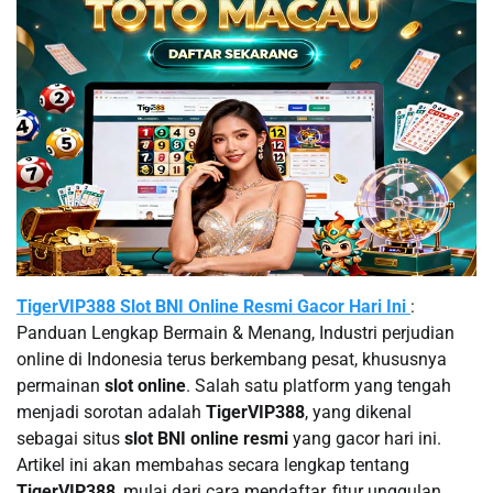
TigerVIP388 Slot BNI Online Resmi Gacor Hari Ini
:
Panduan Lengkap Bermain & Menang, Industri perjudian
online di Indonesia terus berkembang pesat, khususnya
permainan
slot online
. Salah satu platform yang tengah
menjadi sorotan adalah
TigerVIP388
, yang dikenal
sebagai situs
slot BNI online resmi
yang gacor hari ini.
Artikel ini akan membahas secara lengkap tentang
TigerVIP388
, mulai dari cara mendaftar, fitur unggulan,