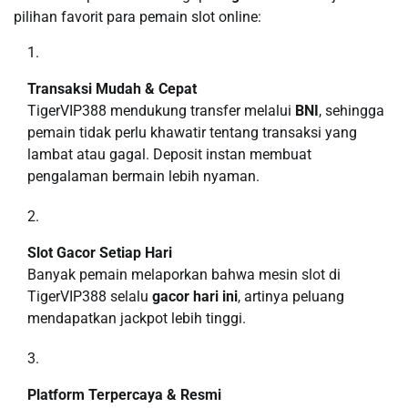
pilihan favorit para pemain slot online:
Transaksi Mudah & Cepat
TigerVIP388 mendukung transfer melalui
BNI
, sehingga
pemain tidak perlu khawatir tentang transaksi yang
lambat atau gagal. Deposit instan membuat
pengalaman bermain lebih nyaman.
Slot Gacor Setiap Hari
Banyak pemain melaporkan bahwa mesin slot di
TigerVIP388 selalu
gacor hari ini
, artinya peluang
mendapatkan jackpot lebih tinggi.
Platform Terpercaya & Resmi