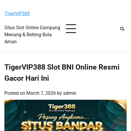
Skip
Sunday, August 9, 2026
to
TigerVIP388
content
Situs Slot Online Gampang
Menang & Betting Bola
Aman
TigerVIP388 Slot BNI Online Resmi
Gacor Hari Ini
Posted on
March 7, 2026
by
admin