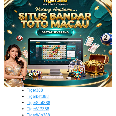
Tiger388
Tigerbet388
TigerSlot388
TigerVIP388
TigerWin388