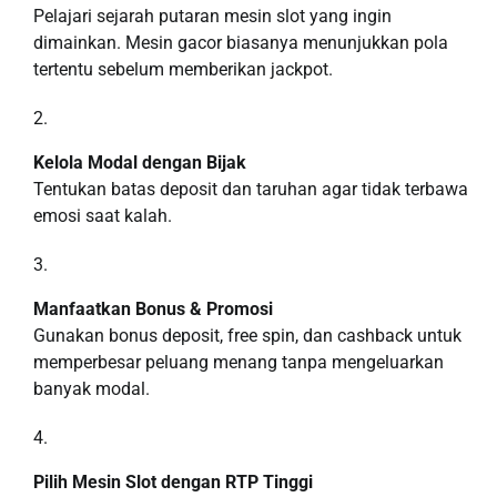
Pelajari sejarah putaran mesin slot yang ingin
dimainkan. Mesin gacor biasanya menunjukkan pola
tertentu sebelum memberikan jackpot.
Kelola Modal dengan Bijak
Tentukan batas deposit dan taruhan agar tidak terbawa
emosi saat kalah.
Manfaatkan Bonus & Promosi
Gunakan bonus deposit, free spin, dan cashback untuk
memperbesar peluang menang tanpa mengeluarkan
banyak modal.
Pilih Mesin Slot dengan RTP Tinggi