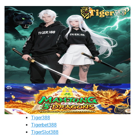
Tiger388
Tigerbet388
TigerSlot388