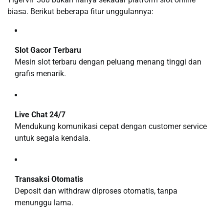
biasa. Berikut beberapa fitur unggulannya:
Slot Gacor Terbaru
Mesin slot terbaru dengan peluang menang tinggi dan
grafis menarik.
Live Chat 24/7
Mendukung komunikasi cepat dengan customer service
untuk segala kendala.
Transaksi Otomatis
Deposit dan withdraw diproses otomatis, tanpa
menunggu lama.