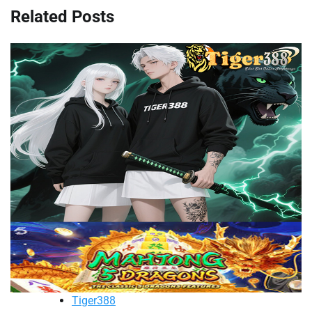
Related Posts
Tiger388