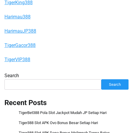
TigerKing388
Harimau388
HarimauJP388
TigerGacor388
TigerVIP388
Search
Search
Recent Posts
TigerBet388 Pola Slot Jackpot Mudah JP Setiap Hari
Tiger388 Slot APK Ovo Bonus Besar Setiap Hari
Tiger388 Slot APK Dana Bonus Melimpah Tanpa Batas