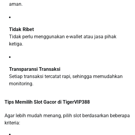
aman.
Tidak Ribet
Tidak perlu menggunakan e-wallet atau jasa pihak
ketiga.
Transparansi Transaksi
Setiap transaksi tercatat rapi, sehingga memudahkan
monitoring.
Tips Memilih Slot Gacor di TigerVIP388
Agar lebih mudah menang, pilih slot berdasarkan beberapa
kriteria: