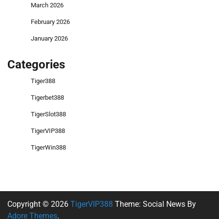
March 2026
February 2026
January 2026
Categories
Tiger388
Tigerbet388
TigerSlot388
TigerVIP388
TigerWin388
Copyright © 2026
TigerVIP388
Theme: Social News By
Adore Themes
.