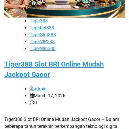
Tiger388
Tigerbet388
TigerSlot388
TigerVIP388
TigerWin388
Tiger388 Slot BRI Online Mudah
Jackpot Gacor
admin
March 17, 2026
0
Tiger388 Slot BRI Online Mudah Jackpot Gacor – Dalam
beberapa tahun terakhir, perkembangan teknologi digital