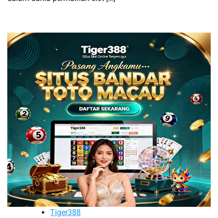
Tiger388