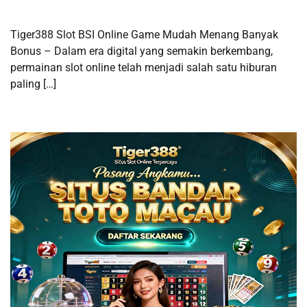
Tiger388 Slot BSI Online Game Mudah Menang Banyak
Bonus – Dalam era digital yang semakin berkembang,
permainan slot online telah menjadi salah satu hiburan
paling […]