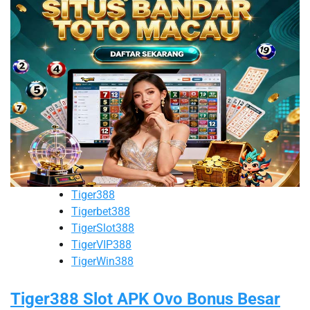
Tiger388
Tigerbet388
TigerSlot388
TigerVIP388
TigerWin388
Tiger388 Slot APK Ovo Bonus Besar