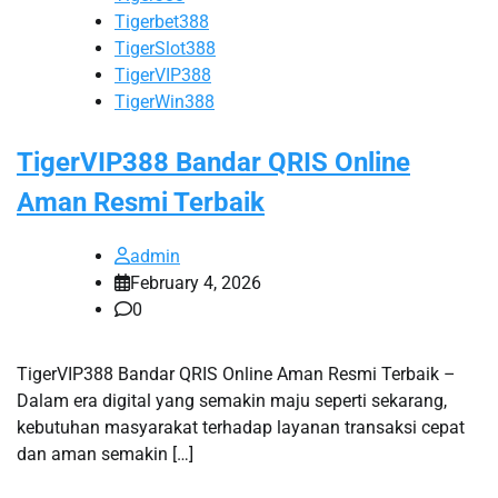
Tigerbet388
TigerSlot388
TigerVIP388
TigerWin388
TigerVIP388 Bandar QRIS Online
Aman Resmi Terbaik
admin
February 4, 2026
0
TigerVIP388 Bandar QRIS Online Aman Resmi Terbaik –
Dalam era digital yang semakin maju seperti sekarang,
kebutuhan masyarakat terhadap layanan transaksi cepat
dan aman semakin […]