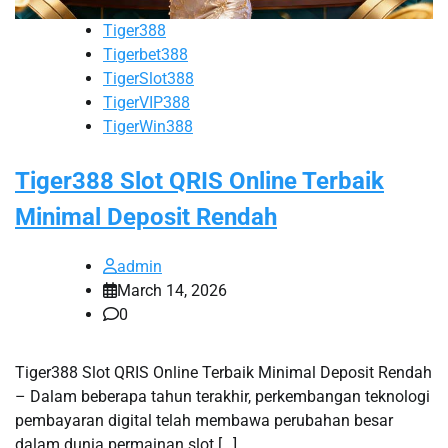
Tiger388
Tigerbet388
TigerSlot388
TigerVIP388
TigerWin388
Tiger388 Slot QRIS Online Terbaik
Minimal Deposit Rendah
admin
March 14, 2026
0
Tiger388 Slot QRIS Online Terbaik Minimal Deposit Rendah
– Dalam beberapa tahun terakhir, perkembangan teknologi
pembayaran digital telah membawa perubahan besar
dalam dunia permainan slot […]