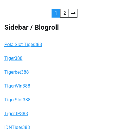
Posts
1
2
pagination
Sidebar / Blogroll
Pola Slot Tiger388
Tiger388
Tigerbet388
TigerWin388
TigerSlot388
TigerJP388
IDNTiger388