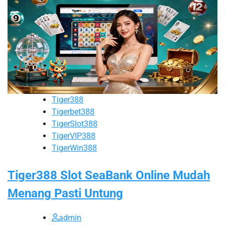
Tiger388
Tigerbet388
TigerSlot388
TigerVIP388
TigerWin388
Tiger388 Slot SeaBank Online Mudah
Menang Pasti Untung
admin