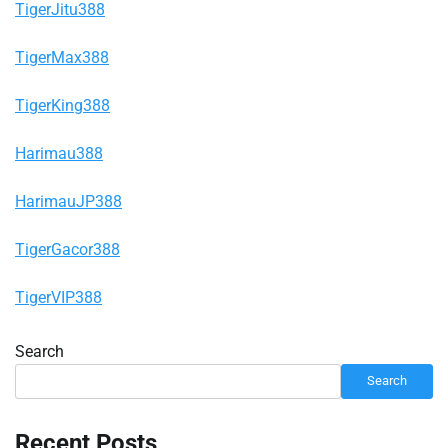
TigerJitu388
TigerMax388
TigerKing388
Harimau388
HarimauJP388
TigerGacor388
TigerVIP388
Search
Search
Recent Posts