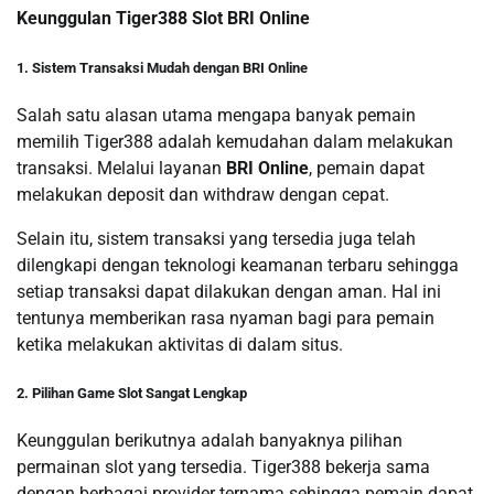
Keunggulan Tiger388 Slot BRI Online
1. Sistem Transaksi Mudah dengan BRI Online
Salah satu alasan utama mengapa banyak pemain
memilih Tiger388 adalah kemudahan dalam melakukan
transaksi. Melalui layanan
BRI Online
, pemain dapat
melakukan deposit dan withdraw dengan cepat.
Selain itu, sistem transaksi yang tersedia juga telah
dilengkapi dengan teknologi keamanan terbaru sehingga
setiap transaksi dapat dilakukan dengan aman. Hal ini
tentunya memberikan rasa nyaman bagi para pemain
ketika melakukan aktivitas di dalam situs.
2. Pilihan Game Slot Sangat Lengkap
Keunggulan berikutnya adalah banyaknya pilihan
permainan slot yang tersedia. Tiger388 bekerja sama
dengan berbagai provider ternama sehingga pemain dapat