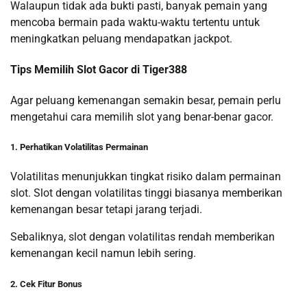
Walaupun tidak ada bukti pasti, banyak pemain yang
mencoba bermain pada waktu-waktu tertentu untuk
meningkatkan peluang mendapatkan jackpot.
Tips Memilih Slot Gacor di Tiger388
Agar peluang kemenangan semakin besar, pemain perlu
mengetahui cara memilih slot yang benar-benar gacor.
1. Perhatikan Volatilitas Permainan
Volatilitas menunjukkan tingkat risiko dalam permainan
slot. Slot dengan volatilitas tinggi biasanya memberikan
kemenangan besar tetapi jarang terjadi.
Sebaliknya, slot dengan volatilitas rendah memberikan
kemenangan kecil namun lebih sering.
2. Cek Fitur Bonus