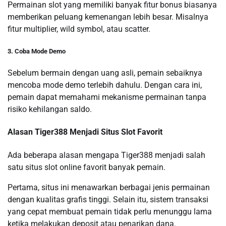
Permainan slot yang memiliki banyak fitur bonus biasanya
memberikan peluang kemenangan lebih besar. Misalnya
fitur multiplier, wild symbol, atau scatter.
3. Coba Mode Demo
Sebelum bermain dengan uang asli, pemain sebaiknya
mencoba mode demo terlebih dahulu. Dengan cara ini,
pemain dapat memahami mekanisme permainan tanpa
risiko kehilangan saldo.
Alasan Tiger388 Menjadi Situs Slot Favorit
Ada beberapa alasan mengapa Tiger388 menjadi salah
satu situs slot online favorit banyak pemain.
Pertama, situs ini menawarkan berbagai jenis permainan
dengan kualitas grafis tinggi. Selain itu, sistem transaksi
yang cepat membuat pemain tidak perlu menunggu lama
ketika melakukan deposit atau penarikan dana.