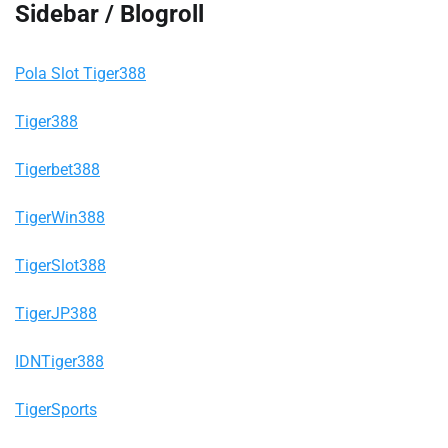
Sidebar / Blogroll
Pola Slot Tiger388
Tiger388
Tigerbet388
TigerWin388
TigerSlot388
TigerJP388
IDNTiger388
TigerSports