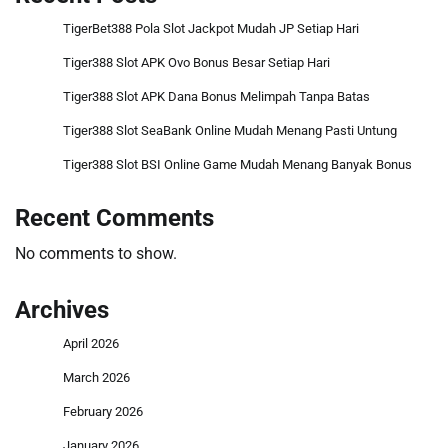
TigerBet388 Pola Slot Jackpot Mudah JP Setiap Hari
Tiger388 Slot APK Ovo Bonus Besar Setiap Hari
Tiger388 Slot APK Dana Bonus Melimpah Tanpa Batas
Tiger388 Slot SeaBank Online Mudah Menang Pasti Untung
Tiger388 Slot BSI Online Game Mudah Menang Banyak Bonus
Recent Comments
No comments to show.
Archives
April 2026
March 2026
February 2026
January 2026