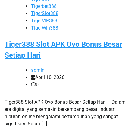
Tigerbet388
TigerSlot388
TigerVIP388
TigerWin388
Tiger388 Slot APK Ovo Bonus Besar
Setiap Hari
admin
April 10, 2026
0
Tiger388 Slot APK Ovo Bonus Besar Setiap Hari – Dalam
era digital yang semakin berkembang pesat, industri
hiburan online mengalami pertumbuhan yang sangat
signifikan. Salah […]