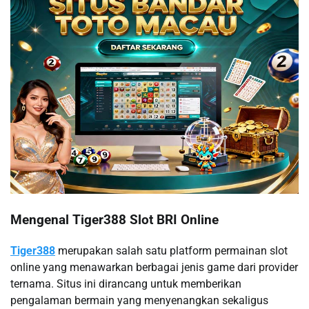
Mengenal Tiger388 Slot BRI Online
Tiger388
merupakan salah satu platform permainan slot
online yang menawarkan berbagai jenis game dari provider
ternama. Situs ini dirancang untuk memberikan
pengalaman bermain yang menyenangkan sekaligus