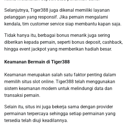
Selanjutnya, Tiger388 juga dikenal memiliki layanan
pelanggan yang responsif. Jika pemain mengalami
kendala, tim customer service siap membantu kapan saja.
Tidak hanya itu, berbagai bonus menarik juga sering
diberikan kepada pemain, seperti bonus deposit, cashback,
hingga event jackpot yang memberikan hadiah besar.
Keamanan Bermain di Tiger388
Keamanan merupakan salah satu faktor penting dalam
memilih situs slot online. Tiger388 telah menggunakan
sistem keamanan modern untuk melindungi data dan
transaksi pemain.
Selain itu, situs ini juga bekerja sama dengan provider
permainan terpercaya sehingga setiap permainan yang
tersedia telah diuji keadilannya.