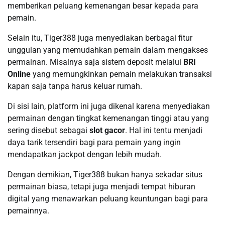
memberikan peluang kemenangan besar kepada para
pemain.
Selain itu, Tiger388 juga menyediakan berbagai fitur
unggulan yang memudahkan pemain dalam mengakses
permainan. Misalnya saja sistem deposit melalui
BRI
Online
yang memungkinkan pemain melakukan transaksi
kapan saja tanpa harus keluar rumah.
Di sisi lain, platform ini juga dikenal karena menyediakan
permainan dengan tingkat kemenangan tinggi atau yang
sering disebut sebagai
slot gacor
. Hal ini tentu menjadi
daya tarik tersendiri bagi para pemain yang ingin
mendapatkan jackpot dengan lebih mudah.
Dengan demikian, Tiger388 bukan hanya sekadar situs
permainan biasa, tetapi juga menjadi tempat hiburan
digital yang menawarkan peluang keuntungan bagi para
pemainnya.