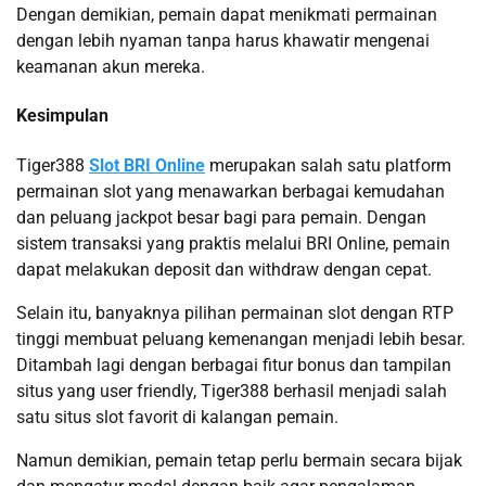
Dengan demikian, pemain dapat menikmati permainan
dengan lebih nyaman tanpa harus khawatir mengenai
keamanan akun mereka.
Kesimpulan
Tiger388
Slot BRI Online
merupakan salah satu platform
permainan slot yang menawarkan berbagai kemudahan
dan peluang jackpot besar bagi para pemain. Dengan
sistem transaksi yang praktis melalui BRI Online, pemain
dapat melakukan deposit dan withdraw dengan cepat.
Selain itu, banyaknya pilihan permainan slot dengan RTP
tinggi membuat peluang kemenangan menjadi lebih besar.
Ditambah lagi dengan berbagai fitur bonus dan tampilan
situs yang user friendly, Tiger388 berhasil menjadi salah
satu situs slot favorit di kalangan pemain.
Namun demikian, pemain tetap perlu bermain secara bijak