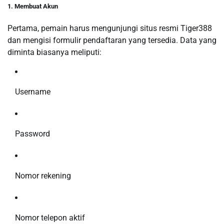
1. Membuat Akun
Pertama, pemain harus mengunjungi situs resmi Tiger388
dan mengisi formulir pendaftaran yang tersedia. Data yang
diminta biasanya meliputi:
Username
Password
Nomor rekening
Nomor telepon aktif