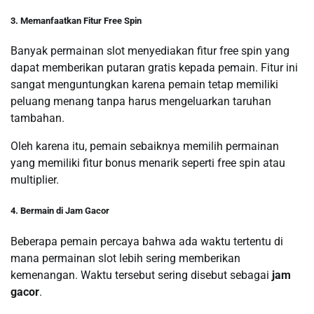
3. Memanfaatkan Fitur Free Spin
Banyak permainan slot menyediakan fitur free spin yang
dapat memberikan putaran gratis kepada pemain. Fitur ini
sangat menguntungkan karena pemain tetap memiliki
peluang menang tanpa harus mengeluarkan taruhan
tambahan.
Oleh karena itu, pemain sebaiknya memilih permainan
yang memiliki fitur bonus menarik seperti free spin atau
multiplier.
4. Bermain di Jam Gacor
Beberapa pemain percaya bahwa ada waktu tertentu di
mana permainan slot lebih sering memberikan
kemenangan. Waktu tersebut sering disebut sebagai
jam
gacor
.