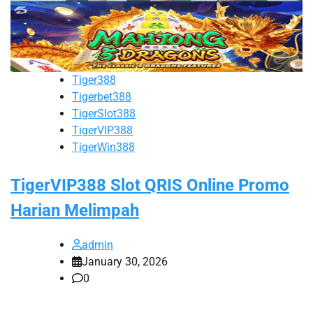
Tiger388
Tigerbet388
TigerSlot388
TigerVIP388
TigerWin388
TigerVIP388 Slot QRIS Online Promo
Harian Melimpah
admin
January 30, 2026
0