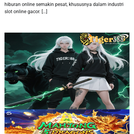
hiburan online semakin pesat, khususnya dalam industri
slot online gacor. […]