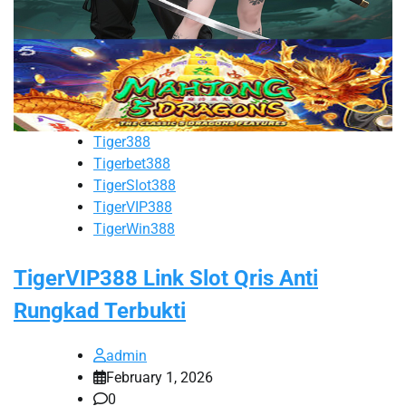
Tiger388
Tigerbet388
TigerSlot388
TigerVIP388
TigerWin388
TigerVIP388 Link Slot Qris Anti
Rungkad Terbukti
admin
February 1, 2026
0