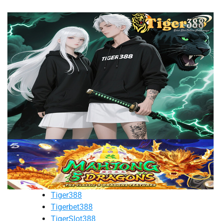
Tiger388
Tigerbet388
TigerSlot388