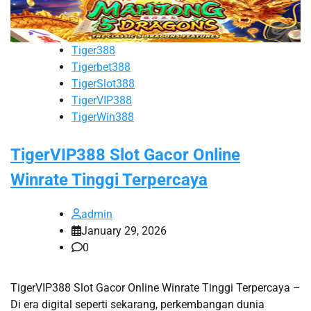
Tiger388
Tigerbet388
TigerSlot388
TigerVIP388
TigerWin388
TigerVIP388 Slot Gacor Online
Winrate Tinggi Terpercaya
admin
January 29, 2026
0
TigerVIP388 Slot Gacor Online Winrate Tinggi Terpercaya –
Di era digital seperti sekarang, perkembangan dunia