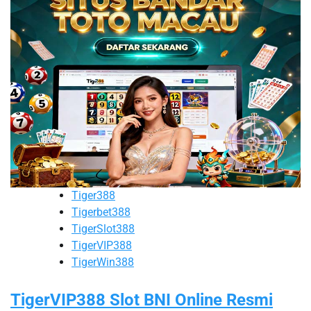
Tiger388
Tigerbet388
TigerSlot388
TigerVIP388
TigerWin388
TigerVIP388 Slot BNI Online Resmi