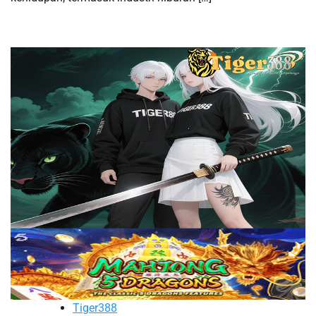
Tiger388